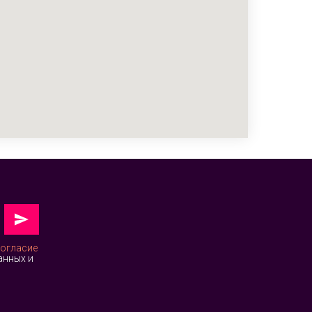
огласие
анных и