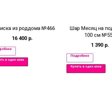
иска из роддома №466
Шар Месяц на по
100 см №5
16 400
р.
1 390
р.
робнее
Подробнее
ть в один клик
Купить в один клик