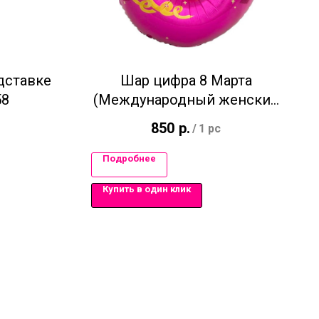
дставке
Шар цифра 8 Марта
58
(Международный женский
день)
850
р.
/
1 pc
Подробнее
Купить в один клик