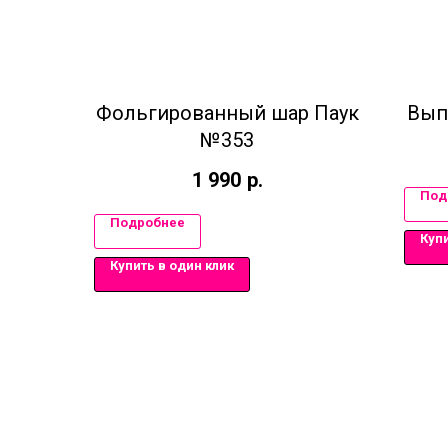
Фольгированный шар Паук
Вып
№353
1 990
р.
Под
Подробнее
Купи
Купить в один клик