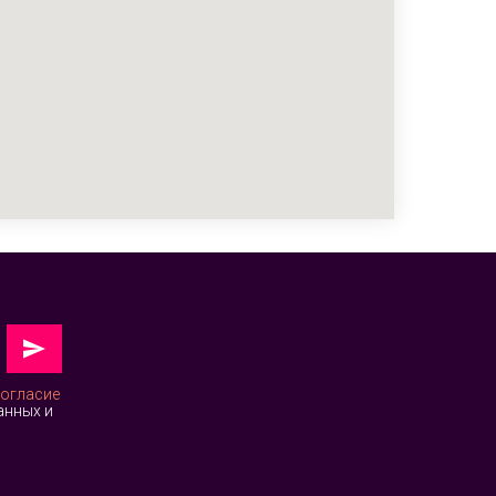
огласие
анных и