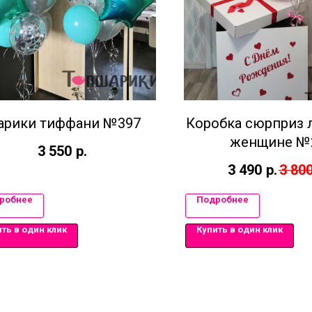
рики тиффани №397
Коробка сюрприз
женщине №
3 550
р.
3 490
р.
3 80
робнее
Подробнее
ть в один клик
Купить в один клик