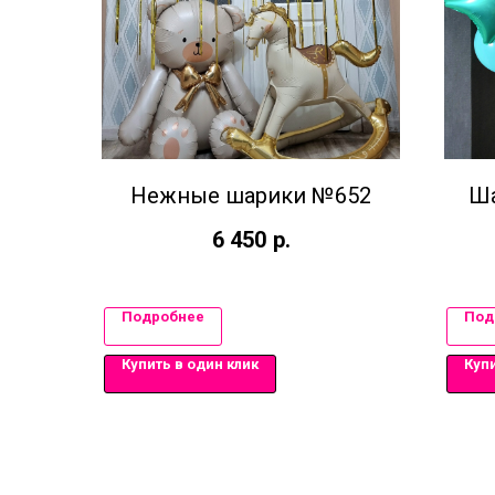
Нежные шарики №652
Ша
6 450
р.
Подробнее
Под
Купить в один клик
Купи