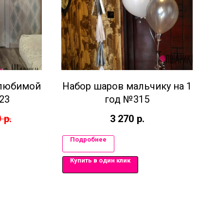
 любимой
Набор шаров мальчику на 1
23
год №315
0
р.
3 270
р.
Подробнее
Купить в один клик