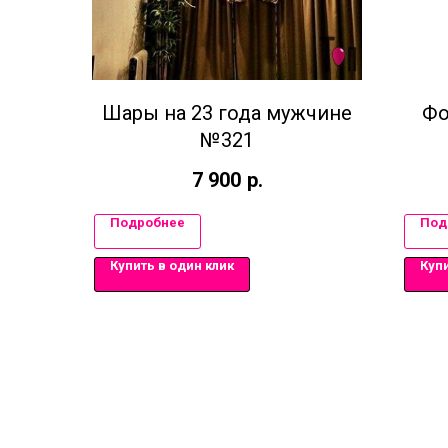
Шары на 23 года мужчине
Фо
№321
7 900
р.
Подробнее
Под
Купить в один клик
Купи