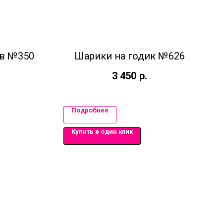
ов №350
Шарики на годик №626
3 450
р.
Подробнее
Купить в один клик