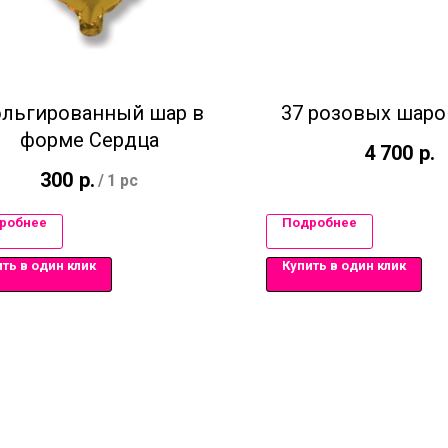
льгированный шар в
37 розовых шар
форме Сердца
4 700
р.
300
р.
/
1 pc
робнее
Подробнее
ть в один клик
Купить в один клик