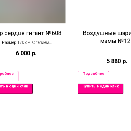
р сердце гигант №608
Воздушные шари
мамы №12
Размер 170 см. С гелием.
Надпись на шар делается за
6 000
р.
дополнительную плату
5 880
р.
робнее
Подробнее
ть в один клик
Купить в один клик