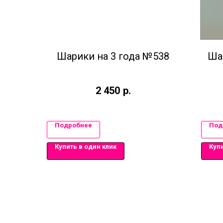
Шарики на 3 года №538
Ша
2 450
р.
Подробнее
Под
Купить в один клик
Купи